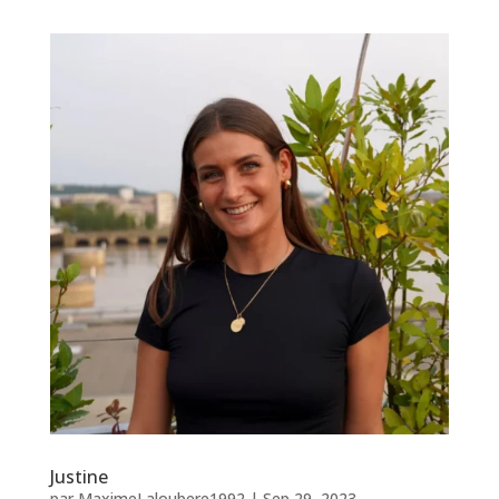
Justine
par
MaximeLaloubere1992
|
Sep 29, 2023